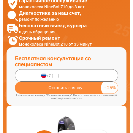
Гарантийное обслуживание
моноколеса NineBot Z10 до 3 лет
Диагностика за наш счет,
ремонт по желанию
Бесплатный выезд курьера
в день обращения
Срочный ремонт
моноколеса NineBot Z10 от 35 минут
Бесплатная консультация со
специалистом
Оставить заявку
Нажимая на кнопку "Оставить заявку" Вы соглашаетесь c
политикой
конфиденциальности