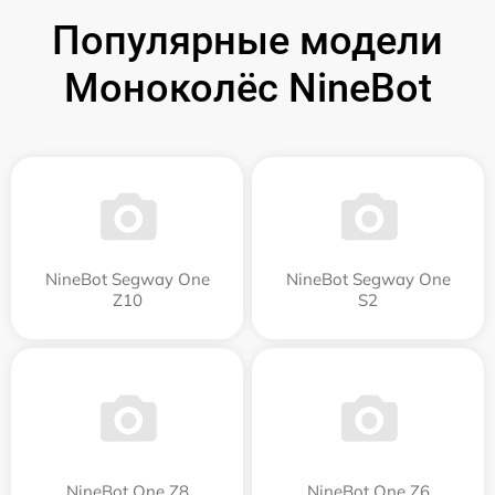
Популярные модели
Моноколёс NineBot
NineBot Segway One
NineBot Segway One
Z10
S2
NineBot One Z8
NineBot One Z6